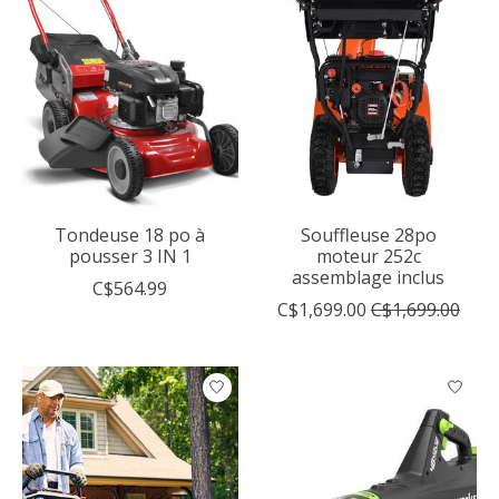
Tondeuse 18 po à
Souffleuse 28po
pousser 3 IN 1
moteur 252c
assemblage inclus
C$564.99
C$1,699.00
C$1,699.00