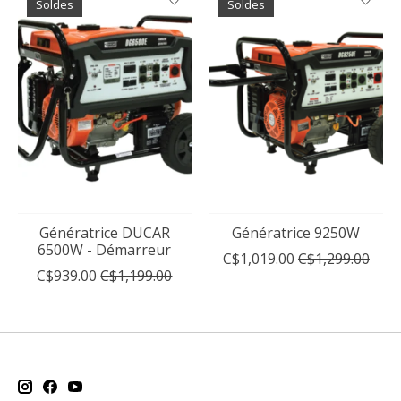
Soldes
Soldes
Génératrice DUCAR
Génératrice 9250W
6500W - Démarreur
C$1,019.00
C$1,299.00
C$939.00
C$1,199.00