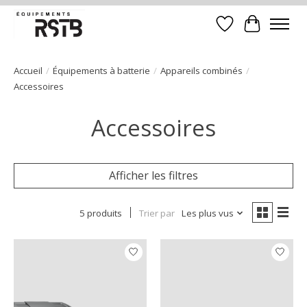
Liste de souhait
Panier
Accueil
/
Équipements à batterie
/
Appareils combinés
/
Accessoires
Accessoires
Afficher les filtres
5 produits
Trier par
Les plus vus