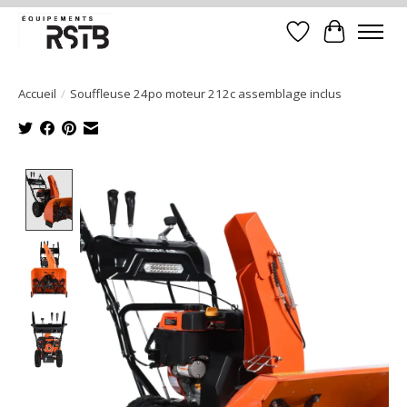
Liste de souhait
Panier
Accueil
/
Souffleuse 24po moteur 212c assemblage inclus
Product image slideshow Items