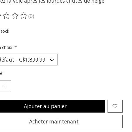
z la voie après les lourdes chutes de neige
(0)
oduit est évalué à
0
sur 5
stock
n choix:
*
é :
Ajouter au panier
Acheter maintenant