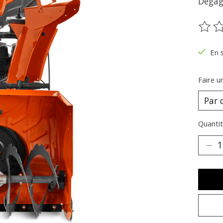
Dégage
Ce pr
En 
Faire u
Quantit