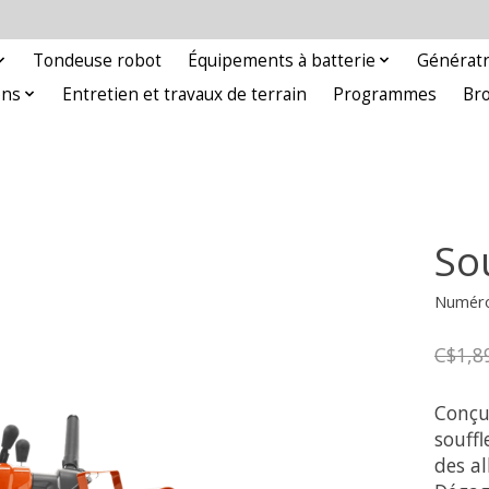
Tondeuse robot
Équipements à batterie
Génératr
ons
Entretien et travaux de terrain
Programmes
Br
So
Numéro 
C$1,8
Conçu
souff
des al