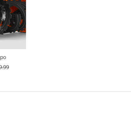
 po
9.99