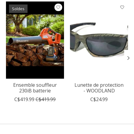
Articles du carrousel de produits
Soldes
Ensemble souffleur
Lunette de protection
230iB batterie
- WOODLAND
C$419.99
C$419.99
C$24.99