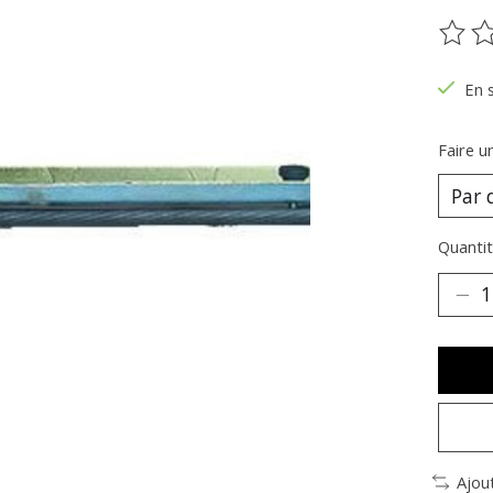
Ce pr
En 
Faire u
Quantit
Ajou