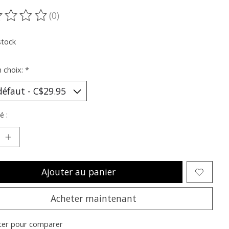
(0)
oduit est évalué à
0
sur 5
stock
n choix:
*
é :
Ajouter au panier
Acheter maintenant
ter pour comparer