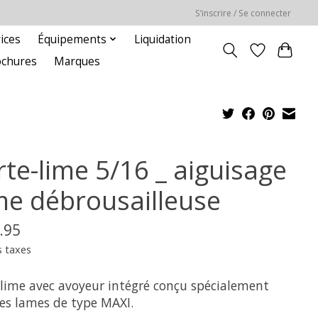
S’inscrire / Se connecter
ices
Équipements
Liquidation
ochures
Marques
rte-lime 5/16 _ aiguisage
me débrousailleuse
.95
s taxes
-lime avec avoyeur intégré conçu spécialement
les lames de type MAXI.