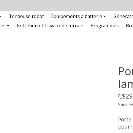
Tondeuse robot
Équipements à batterie
Génératr
ons
Entretien et travaux de terrain
Programmes
Br
Po
la
C$29
Sans le
Porte
pour 