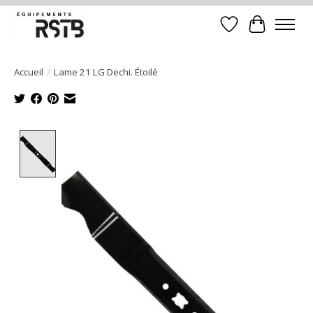
Liste de souhait
Panier
Accueil
/
Lame 21 LG Dechi. Étoilé
Product image slideshow Items