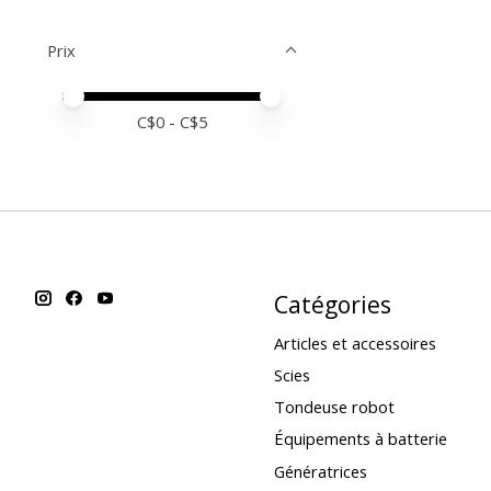
Prix
Prix minimum
Price maximum value
C$
0
- C$
5
Catégories
Articles et accessoires
Scies
Tondeuse robot
Équipements à batterie
Génératrices