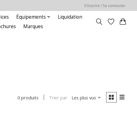
S’inscrire / Se connecter
ices
Équipements
Liquidation
ochures
Marques
Trier par
Les plus vus
0 produits