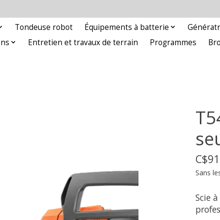
Tondeuse robot
Équipements à batterie
Génératr
ons
Entretien et travaux de terrain
Programmes
Br
T54
se
C$91
Sans le
Scie à
profes