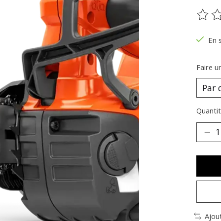
Ce pr
En 
Faire u
Quantit
Ajou