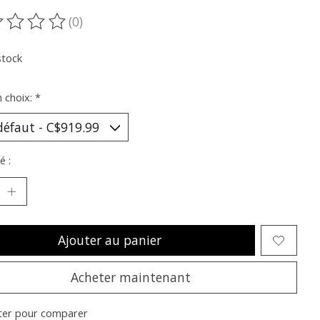
(0)
oduit est évalué à
0
sur 5
stock
n choix:
*
é :
Ajouter au panier
Acheter maintenant
ter pour comparer