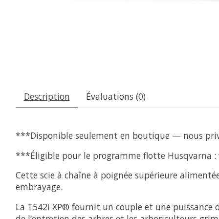
Description
Évaluations (0)
***Disponible seulement en boutique — nous privi
***Éligible pour le programme flotte Husqvarna :
Cette scie à chaîne à poignée supérieure alimenté
embrayage.
La T542i XP® fournit un couple et une puissance d
de l’entretien des arbres et les arboriculteurs gri