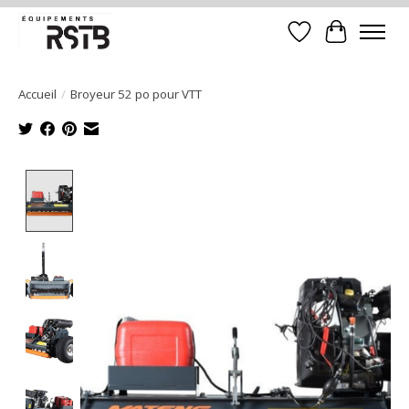
Liste de souhait
Panier
Accueil
/
Broyeur 52 po pour VTT
Product image slideshow Items