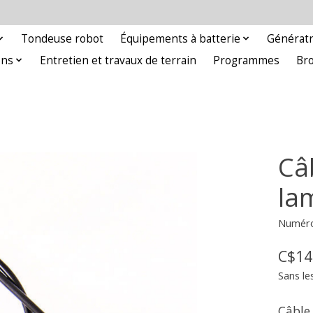
Tondeuse robot
Équipements à batterie
Génératr
ons
Entretien et travaux de terrain
Programmes
Br
Câ
la
Numéro 
C$14
Sans le
Câble