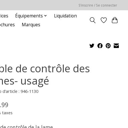
S’inscrire / Se connecter
ices
Équipements
Liquidation
ochures
Marques
ble de contrôle des
mes- usagé
d’article : 946-1130
.99
s taxes
 de contrôle de la lame