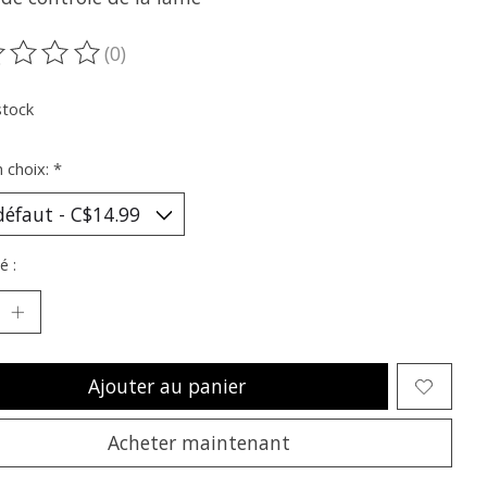
(0)
oduit est évalué à
0
sur 5
stock
n choix:
*
é :
Ajouter au panier
Acheter maintenant