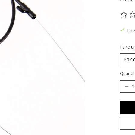
Ce pr
En 
Faire u
Quantit