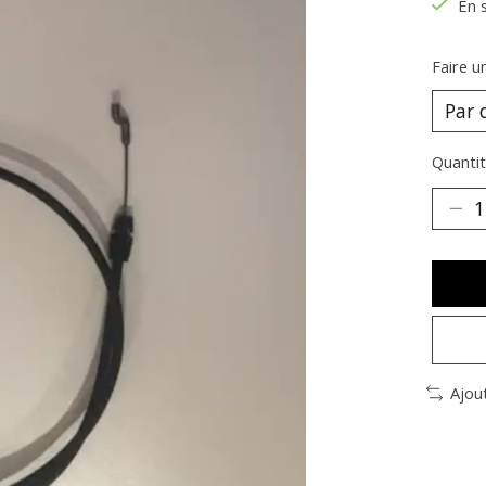
En 
Faire u
Quantit
Ajou