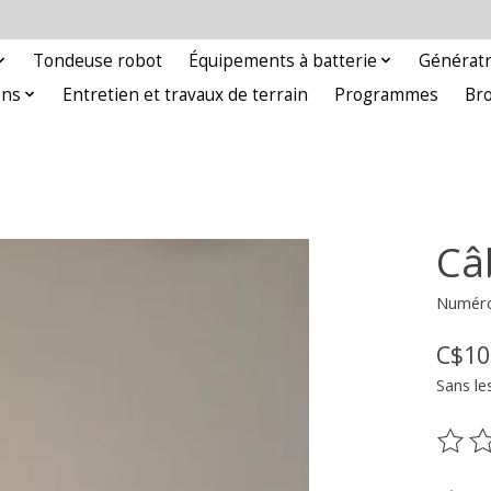
Tondeuse robot
Équipements à batterie
Génératr
ons
Entretien et travaux de terrain
Programmes
Br
Câ
Numéro 
C$10
Sans le
Ce pr