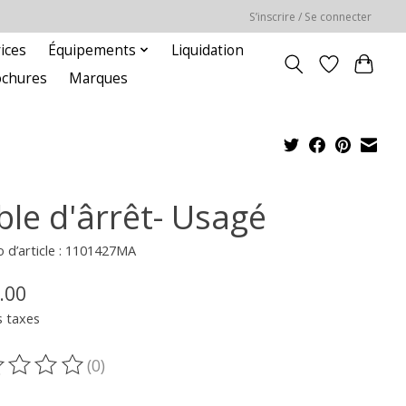
S’inscrire / Se connecter
ices
Équipements
Liquidation
ochures
Marques
ble d'ârrêt- Usagé
d’article : 1101427MA
.00
s taxes
(0)
oduit est évalué à
0
sur 5