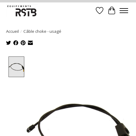
Liste de souhait
Panier
Accueil
/
Câble choke - usagé
Product image slideshow Items