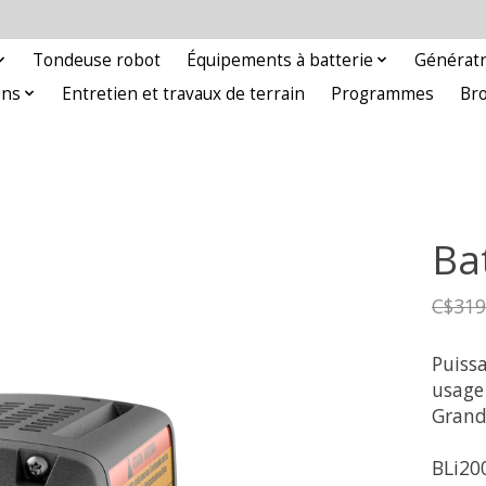
Tondeuse robot
Équipements à batterie
Génératr
ons
Entretien et travaux de terrain
Programmes
Br
Ba
C$319
Puiss
usage
Grand
BLi20