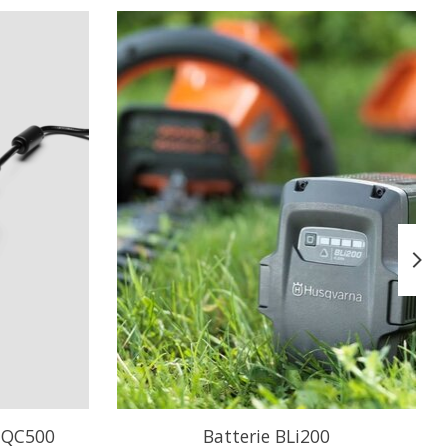
e QC500
Batterie BLi200