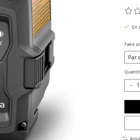
Ce pr
En 
Faire u
Quantit
Ajou