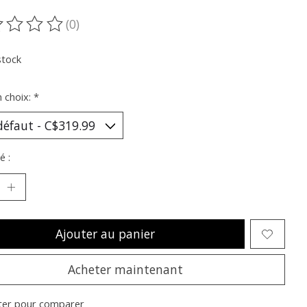
(0)
oduit est évalué à
0
sur 5
stock
n choix:
*
é :
Ajouter au panier
Acheter maintenant
ter pour comparer