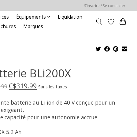
S’inscrire / Se connecter
ices
Équipements
Liquidation
ochures
Marques
tterie BLi200X
C$319.99
.99
Sans les taxes
ante batterie au Li-ion de 40 V conçue pour un
 exigeant.
e capacité pour une autonomie accrue.
0X 5.2 Ah