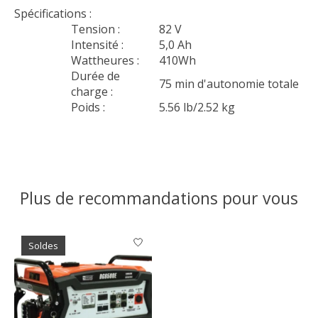
Spécifications :
Tension :
82 V
Intensité :
5,0 Ah
Wattheures :
410Wh
Durée de
75 min d'autonomie totale
charge :
Poids :
5.56 lb/2.52 kg
Plus de recommandations pour vous
Articles du carrousel de produits
Soldes