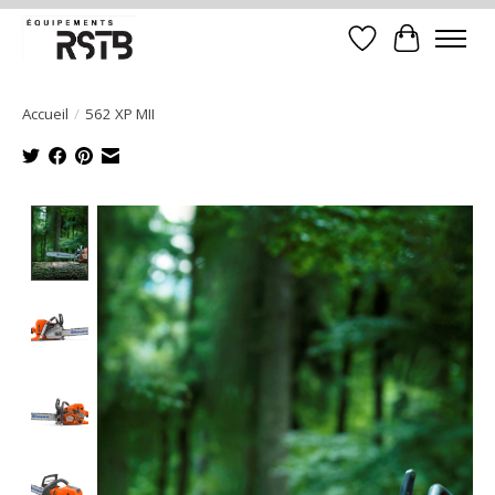
Liste de souhait
Panier
Accueil
/
562 XP MII
Product image slideshow Items