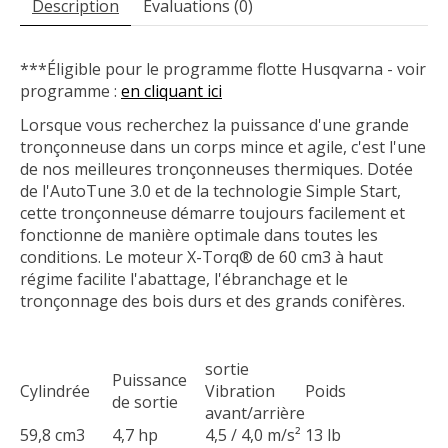
Description
Évaluations (0)
***Éligible pour le programme flotte Husqvarna - voir
programme :
en cliquant ici
Lorsque vous recherchez la puissance d'une grande
tronçonneuse dans un corps mince et agile, c'est l'une
de nos meilleures tronçonneuses thermiques. Dotée
de l'AutoTune 3.0 et de la technologie Simple Start,
cette tronçonneuse démarre toujours facilement et
fonctionne de manière optimale dans toutes les
conditions. Le moteur X-Torq® de 60 cm3 à haut
régime facilite l'abattage, l'ébranchage et le
tronçonnage des bois durs et des grands conifères.
sortie
Puissance
Cylindrée
Vibration
Poids
de sortie
avant/arrière
59,8 cm3
4,7 hp
4,5 / 4,0 m/s²
13 lb